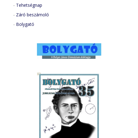
-
Tehetségnap
-
Záró beszámoló
-
Bolygató