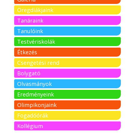
Öregdiákjaink
Tanáraink
Tanulóink
Testvériskolák
Étkezés
Csengetési rend
Bolygató
Olvasmányok
Eredményeink
Olimpikonjaink
Fogadóórák
Kollégium