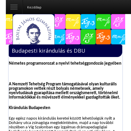
Kezdőlap
Dokumentumok
Felvételizőknek
Budapesti kirándulás és DBU
Pályázatok
Németes programsorozat a nyelvi tehetséggondozás jegyében
Tehetségpont
Közérdekű
adatok
A Nemzeti Tehetség Program támogatásával olyan kulturális
programokon vettek részt bolyais németesek, amely
nyelvtudásuk gyarapítása mellett országismereti, történelmi
Tanárjelölteknek
információkkal és művészeti élményekkel gazdagították őket.
Kirándulás Budapesten
Egy egész napos kirándulás keretei között lehetőségük nyílt a
Dohány utca zsinagóga megtekintésére, majd a nap további
részében a Víg Szalonban egy izgalmas drámapedagógiai