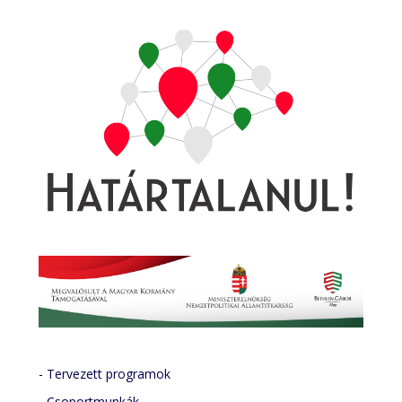
- Tervezett programok
-
Csoportmunkák