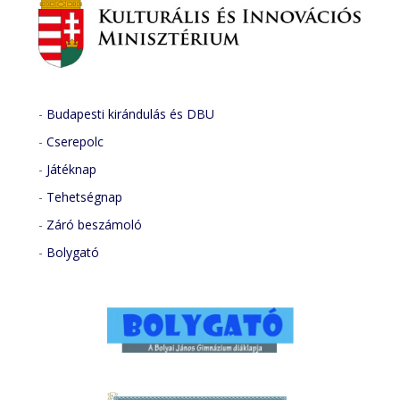
-
Budapesti kirándulás és DBU
-
Cserepolc
-
Játéknap
-
Tehetségnap
-
Záró beszámoló
-
Bolygató