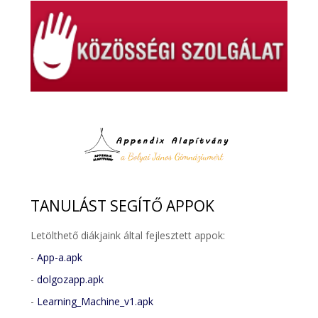
TANULÁST
SEGÍTŐ APPOK
Letölthető diákjaink által fejlesztett appok:
-
App-a.apk
-
dolgozapp.apk
-
Learning_Machine_v1.apk