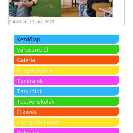
Published: 17 June 2025
Kezdőlap
Városunkról
Galéria
Öregdiákjaink
Tanáraink
Tanulóink
Testvériskolák
Étkezés
Csengetési rend
Bolygató