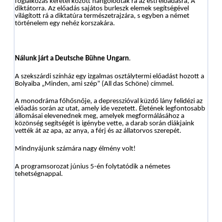
foglalkozás keretei között hangolódtak rá az esti előadásra, A
diktátorra. Az előadás sajátos burleszk elemek segítségével
világított rá a diktatúra természetrajzára, s egyben a német
történelem egy nehéz korszakára.
Nálunk járt a Deutsche Bühne Ungarn
.
A szekszárdi színház egy izgalmas osztálytermi előadást hozott a
Bolyaiba „Minden, ami szép” (All das Schöne) címmel.
A monodráma főhősnője, a depresszióval küzdő lány felidézi az
előadás során az utat, amely ide vezetett. Életének legfontosabb
állomásai elevenednek meg, amelyek megformálásához a
közönség segítségét is igénybe vette, a darab során diákjaink
vették át az apa, az anya, a férj és az állatorvos szerepét.
Mindnyájunk számára nagy élmény volt!
A programsorozat június 5-én folytatódik a németes
tehetségnappal.