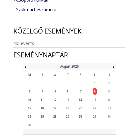
-
Szakmai beszámoló
KÖZELGŐ
ESEMÉNYEK
No events
ESEMÉNYNAPTÁR
August 2026
M
T
W
T
F
S
S
1
2
3
4
5
6
7
8
9
10
11
12
13
14
15
16
17
18
19
20
21
22
23
24
25
26
27
28
29
30
31