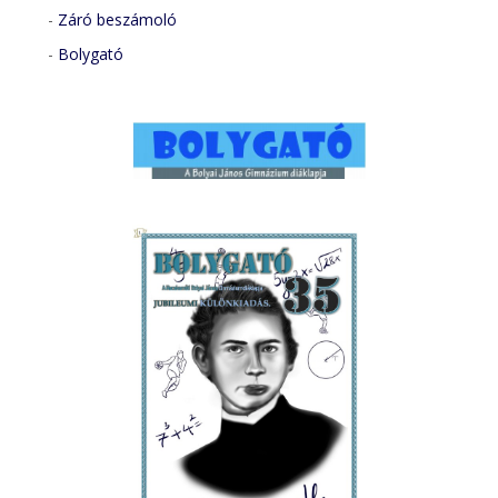
-
Záró beszámoló
-
Bolygató