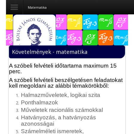
Matematika
Dokumentumok
Felvételizőknek
Követelmények - matematika
Pályázatok
A szóbeli felvételi időtartama maximum 15
Tehetségpont
perc.
A szóbeli felvételi beszélgetésen feladatokat
Közérdekű
kell megoldani az alábbi témakörökből:
adatok
Halmazműveletek, logikai szita
Tanárjelölteknek
Ponthalmazok
Műveletek racionális számokkal
Hatványozás, a hatványozás
azonosságai
Számelméleti ismeretek,