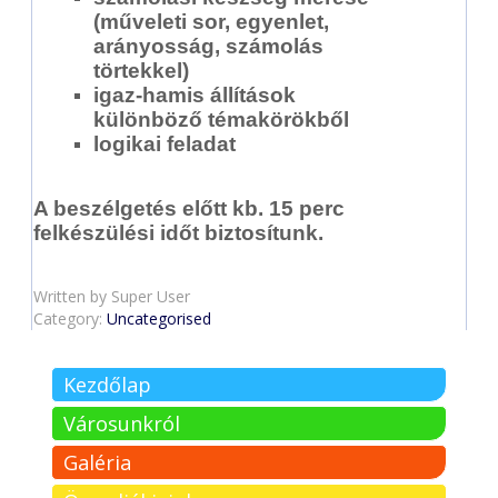
(műveleti sor, egyenlet,
arányosság, számolás
törtekkel)
igaz-hamis állítások
különböző témakörökből
logikai feladat
A beszélgetés előtt kb. 15 perc
felkészülési időt biztosítunk.
Written by
Super User
Category:
Uncategorised
Kezdőlap
Városunkról
Galéria