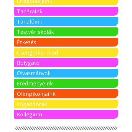
Öregdiákjaink
Tanáraink
Tanulóink
Testvériskolák
Étkezés
Csengetési rend
Bolygató
Olvasmányok
Eredményeink
Olimpikonjaink
Fogadóórák
Kollégium