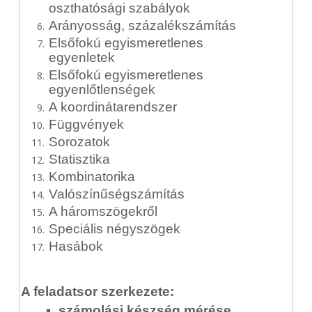
oszthatósági szabályok
Arányosság, százalékszámítás
Elsőfokú egyismeretlenes
egyenletek
Elsőfokú egyismeretlenes
egyenlőtlenségek
A koordinátarendszer
Függvények
Sorozatok
Statisztika
Kombinatorika
Valószínűségszámítás
A háromszögekről
Speciális négyszögek
Hasábok
A feladatsor szerkezete:
számolási készség mérése