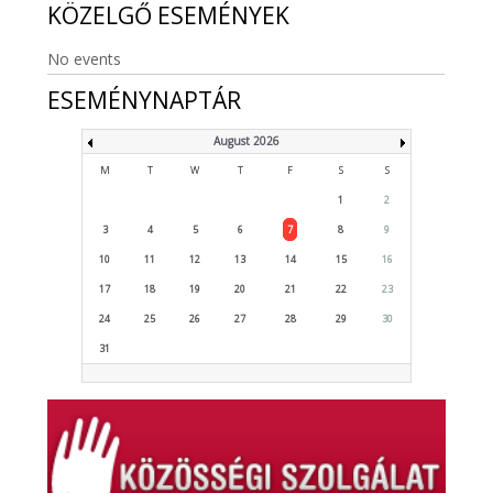
KÖZELGŐ
ESEMÉNYEK
No events
ESEMÉNYNAPTÁR
August 2026
M
T
W
T
F
S
S
1
2
3
4
5
6
7
8
9
10
11
12
13
14
15
16
17
18
19
20
21
22
23
24
25
26
27
28
29
30
31