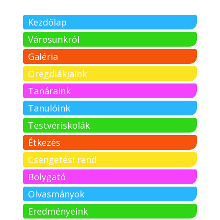
Kezdőlap
Városunkról
Galéria
Öregdiákjaink
Tanáraink
Tanulóink
Testvériskolák
Étkezés
Csengetési rend
Bolygató
Olvasmányok
Eredményeink