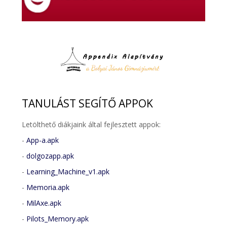
TANULÁST
SEGÍTŐ APPOK
Letölthető diákjaink által fejlesztett appok:
-
App-a.apk
-
dolgozapp.apk
-
Learning_Machine_v1.apk
-
Memoria.apk
-
MilAxe.apk
-
Pilots_Memory.apk