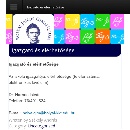
Igazgató és elérhetősége
Dokumentumok
Felvételizőknek
Igazgató és elérhetősége
Pályázatok
Igazgató és elérhetősége
Tehetségpont
Az iskola igazgatója, elérhetősége (telefonszáma,
Közérdekű
elektronikus levélcím)
adatok
Dr. Harnos István
Tanárjelölteknek
Telefon: 76/491-524
E-mail:
bolyaigim@bolyai-kkt.edu.hu
Written by
Székely András
Category:
Uncategorised