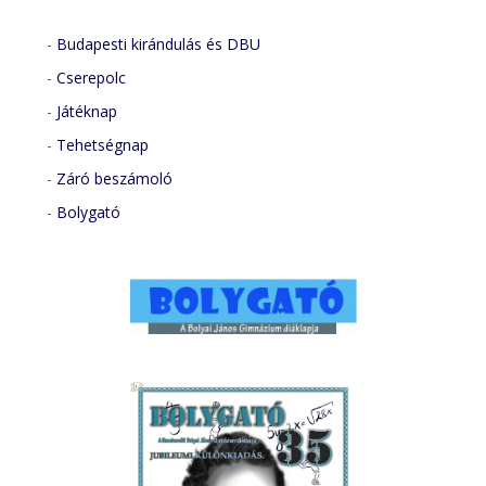
-
Budapesti kirándulás és DBU
-
Cserepolc
-
Játéknap
-
Tehetségnap
-
Záró beszámoló
-
Bolygató