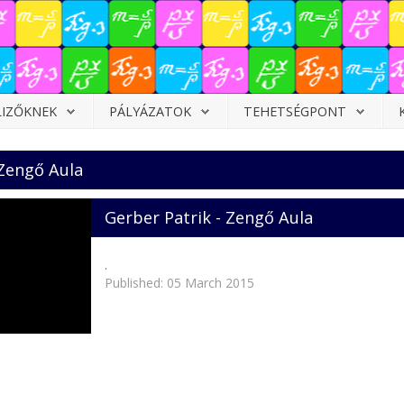
LIZŐKNEK
PÁLYÁZATOK
TEHETSÉGPONT
 Zengő Aula
Gerber Patrik - Zengő Aula
.
Published: 05 March 2015