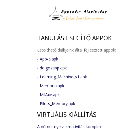
TANULÁST
SEGÍTŐ APPOK
Letölthető diákjaink által fejlesztett appok:
-
App-a.apk
-
dolgozapp.apk
-
Learning_Machine_v1.apk
-
Memoria.apk
-
MilAxe.apk
-
Pilots_Memory.apk
VIRTUÁLIS
KIÁLLÍTÁS
A német nyelvi kreativitás komplex