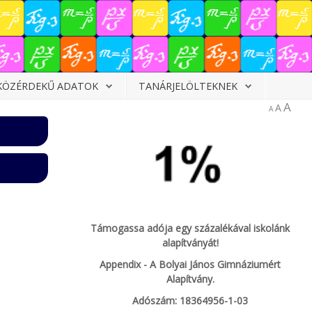
KÖZÉRDEKŰ ADATOK
TANÁRJELÖLTEKNEK
A
A
A
Támogassa adója egy százalékával iskolánk
alapítványát!
Appendix - A Bolyai János Gimnáziumért
Alapítvány.
Adószám: 18364956-1-03