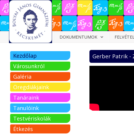
Dokumentumok
DOKUMENTUMOK
FELVÉTE
Felvételizőknek
Kezdőlap
Gerber Patrik -
Pályázatok
Városunkról
Tehetségpont
Galéria
Közérdekű
Öregdiákjaink
adatok
Tanáraink
Tanárjelölteknek
Tanulóink
Testvériskolák
Étkezés