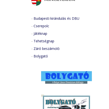
-
Budapesti kirándulás és DBU
-
Cserepolc
-
Játéknap
-
Tehetségnap
-
Záró beszámoló
-
Bolygató