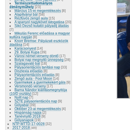
Természettudományos
élményműhely
[23]
Március 15-ei megemlékezés
[8]
Alapítványi bál
[58]
Rézfúvós zengő aula
[15]
A spanyol nagykövet látogatása
[20]
Sikó Dezső kutatói pályadíj átadás
[7]
Mikulás Ferenc előadása a magyar
kultúra napján
[8]
Knorr Bremse: Pályázati eszközök
átadása
[14]
Karácsonyest
[14]
29. Bolyai Kupa
[39]
Városi német verseny döntő
[17]
Bolyai nap megnyitó ünnepség
[28]
Szalagavató bál
[18]
Pályaorientációs tanítási nap
[33]
Diszlexia előadás
[8]
Pályaorientációs előadás
[8]
Zengő aula - Fool Moon
[14]
Gyermekek a gyermekekért gála
[9]
Versmondó verseny
[17]
Barna Nándor kiállításmegnyitója
(10/D osztály)
[12]
Nyílt nap
[7]
SZTE pályaorientációs nap
[9]
Gólyabál
[39]
Október 23-ai megemlékezés
[4]
Hispánság napja
[2]
Tanévnyitó 2018
[9]
Gólyanapok
[19]
NTP-MTTD-17-0028
[32]
2017-2018
[485]