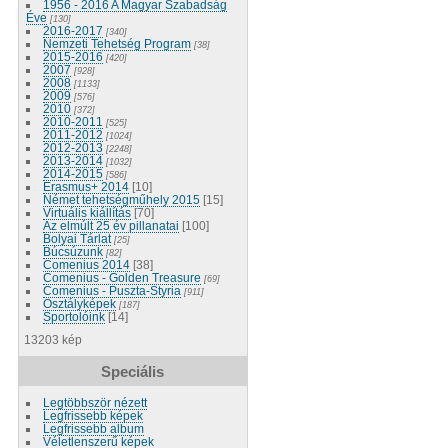
1956 - 2016 A Magyar Szabadság
Éve
[130]
2016-2017
[340]
Nemzeti Tehetség Program
[38]
2015-2016
[420]
2007
[928]
2008
[1133]
2009
[576]
2010
[372]
2010-2011
[525]
2011-2012
[1024]
2012-2013
[2248]
2013-2014
[1032]
2014-2015
[586]
Erasmus+ 2014
[10]
Német tehetségműhely 2015
[15]
Virtuális kiállítás
[70]
Az elmúlt 25 év pillanatai
[100]
Bolyai Tárlat
[25]
Búcsúzunk
[82]
Comenius 2014
[38]
Comenius - Golden Treasure
[69]
Comenius - Puszta-Styria
[911]
Osztályképek
[187]
Sportolóink
[14]
13203 kép
Speciális
Legtöbbször nézett
Legfrissebb képek
Legfrissebb album
Véletlenszerű képek