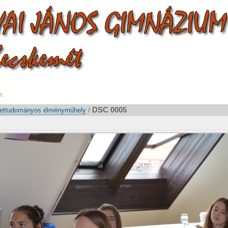
n.
DSC 0005
ettudományos élményműhely
/