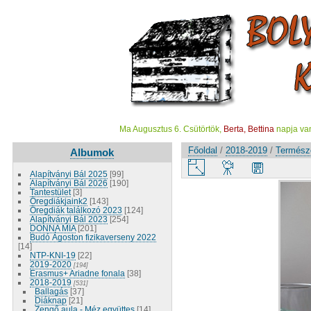
Ma Augusztus 6. Csütörtök,
Berta, Bettina
napja va
Főoldal
/
2018-2019
/
Termész
Albumok
Alapítványi Bál 2025
[99]
Alapítványi Bál 2026
[190]
Tantestület
[3]
Öregdiákjaink2
[143]
Öregdiák találkozó 2023
[124]
Alapítványi Bál 2023
[254]
DONNA MIA
[201]
Budó Ágoston fizikaverseny 2022
[14]
NTP-KNI-19
[22]
2019-2020
[194]
Erasmus+ Ariadne fonala
[38]
2018-2019
[531]
Ballagás
[37]
Diáknap
[21]
Zengő aula - Méz együttes
[14]