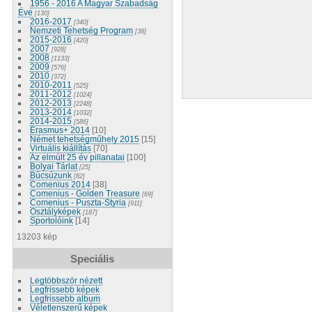
1956 - 2016 A Magyar Szabadság
Éve
[130]
2016-2017
[340]
Nemzeti Tehetség Program
[38]
2015-2016
[420]
2007
[928]
2008
[1133]
2009
[576]
2010
[372]
2010-2011
[525]
2011-2012
[1024]
2012-2013
[2248]
2013-2014
[1032]
2014-2015
[586]
Erasmus+ 2014
[10]
Német tehetségműhely 2015
[15]
Virtuális kiállítás
[70]
Az elmúlt 25 év pillanatai
[100]
Bolyai Tárlat
[25]
Búcsúzunk
[82]
Comenius 2014
[38]
Comenius - Golden Treasure
[69]
Comenius - Puszta-Styria
[911]
Osztályképek
[187]
Sportolóink
[14]
13203 kép
Speciális
Legtöbbször nézett
Legfrissebb képek
Legfrissebb album
Véletlenszerű képek