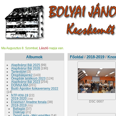
Ma Augusztus 8. Szombat,
László
napja van.
Albumok
Főoldal
/
2018-2019
/
Knor
Alapítványi Bál 2025
[99]
Alapítványi Bál 2026
[190]
Tantestület
[3]
Öregdiákjaink2
[143]
Öregdiák találkozó 2023
[124]
Alapítványi Bál 2023
[254]
DONNA MIA
[201]
Budó Ágoston fizikaverseny 2022
[14]
NTP-KNI-19
[22]
2019-2020
[194]
DSC 0007
Erasmus+ Ariadne fonala
[38]
2018-2019
[531]
Ballagás
[37]
Diáknap
[21]
Zengő aula - Méz együttes
[14]