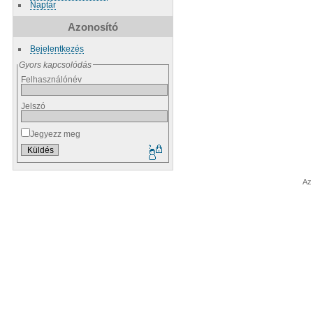
Naptár
Azonosító
Bejelentkezés
Gyors kapcsolódás
Felhasználónév
Jelszó
Jegyezz meg
Az 