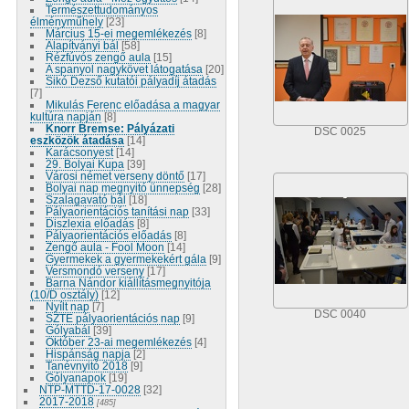
Természettudományos
élményműhely
[23]
Március 15-ei megemlékezés
[8]
Alapítványi bál
[58]
Rézfúvós zengő aula
[15]
A spanyol nagykövet látogatása
[20]
Sikó Dezső kutatói pályadíj átadás
[7]
Mikulás Ferenc előadása a magyar
kultúra napján
[8]
Knorr Bremse: Pályázati
DSC 0025
eszközök átadása
[14]
Karácsonyest
[14]
29. Bolyai Kupa
[39]
Városi német verseny döntő
[17]
Bolyai nap megnyitó ünnepség
[28]
Szalagavató bál
[18]
Pályaorientációs tanítási nap
[33]
Diszlexia előadás
[8]
Pályaorientációs előadás
[8]
Zengő aula - Fool Moon
[14]
Gyermekek a gyermekekért gála
[9]
Versmondó verseny
[17]
Barna Nándor kiállításmegnyitója
(10/D osztály)
[12]
Nyílt nap
[7]
DSC 0040
SZTE pályaorientációs nap
[9]
Gólyabál
[39]
Október 23-ai megemlékezés
[4]
Hispánság napja
[2]
Tanévnyitó 2018
[9]
Gólyanapok
[19]
NTP-MTTD-17-0028
[32]
2017-2018
[485]