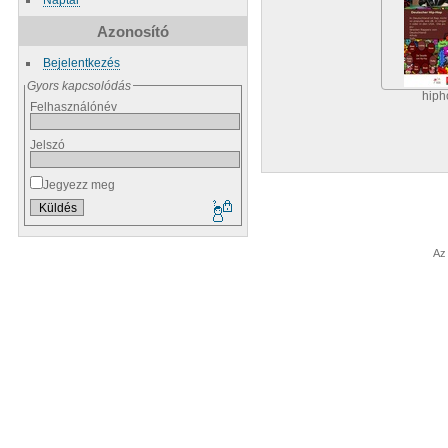
Azonosító
Bejelentkezés
Gyors kapcsolódás
hiph
Felhasználónév
Jelszó
Jegyezz meg
Az 