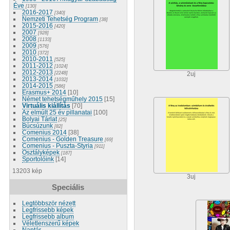
Éve
[130]
2016-2017
[340]
Nemzeti Tehetség Program
[38]
2015-2016
[420]
2007
[928]
2008
[1133]
2009
[576]
2010
[372]
2010-2011
[525]
2011-2012
[1024]
2012-2013
[2248]
2uj
2013-2014
[1032]
2014-2015
[586]
Erasmus+ 2014
[10]
Német tehetségműhely 2015
[15]
Virtuális kiállítás
[70]
Az elmúlt 25 év pillanatai
[100]
Bolyai Tárlat
[25]
Búcsúzunk
[82]
Comenius 2014
[38]
Comenius - Golden Treasure
[69]
Comenius - Puszta-Styria
[911]
Osztályképek
[187]
Sportolóink
[14]
13203 kép
3uj
Speciális
Legtöbbször nézett
Legfrissebb képek
Legfrissebb album
Véletlenszerű képek
Naptár