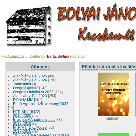
Ma Augusztus 6. Csütörtök,
Berta, Bettina
napja van.
Albumok
Főoldal
/
Virtuális kiállítá
Alapítványi Bál 2025
[99]
Alapítványi Bál 2026
[190]
Tantestület
[3]
Öregdiákjaink2
[143]
Öregdiák találkozó 2023
[124]
Alapítványi Bál 2023
[254]
DONNA MIA
[201]
Budó Ágoston fizikaverseny 2022
[14]
NTP-KNI-19
[22]
2019-2020
[194]
virtkiall1
Erasmus+ Ariadne fonala
[38]
2018-2019
[531]
NTP-MTTD-17-0028
[32]
2017-2018
[485]
1956 - 2016 A Magyar Szabadság