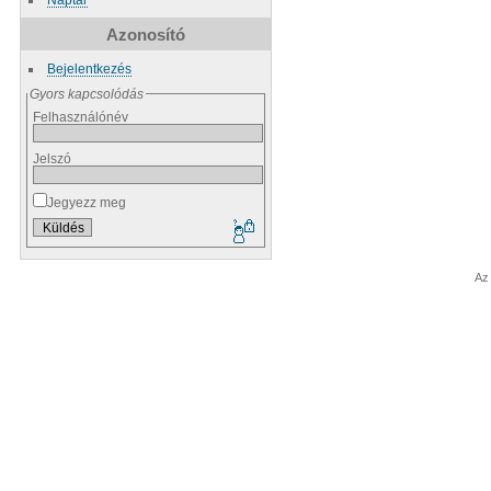
Azonosító
Bejelentkezés
Gyors kapcsolódás
Felhasználónév
Jelszó
Jegyezz meg
Az 