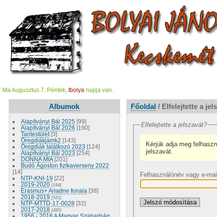
Ma Augusztus 7. Péntek,
Ibolya
napja van.
Albumok
Főoldal
/ Elfelejtette a je
Alapítványi Bál 2025
[99]
Elfelejtette a jelszavát?
Alapítványi Bál 2026
[190]
Tantestület
[3]
Öregdiákjaink2
[143]
Kérjük adja meg felhaszná
Öregdiák találkozó 2023
[124]
jelszavát.
Alapítványi Bál 2023
[254]
DONNA MIA
[201]
Budó Ágoston fizikaverseny 2022
[14]
Felhasználónév vagy e-ma
NTP-KNI-19
[22]
2019-2020
[194]
Erasmus+ Ariadne fonala
[38]
2018-2019
[531]
NTP-MTTD-17-0028
[32]
2017-2018
[485]
1956 - 2016 A Magyar Szabadság