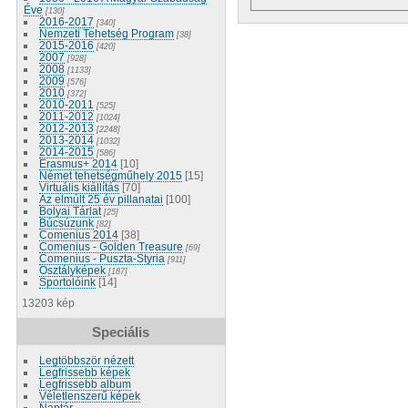
Éve
[130]
2016-2017
[340]
Nemzeti Tehetség Program
[38]
2015-2016
[420]
2007
[928]
2008
[1133]
2009
[576]
2010
[372]
2010-2011
[525]
2011-2012
[1024]
2012-2013
[2248]
2013-2014
[1032]
2014-2015
[586]
Erasmus+ 2014
[10]
Német tehetségműhely 2015
[15]
Virtuális kiállítás
[70]
Az elmúlt 25 év pillanatai
[100]
Bolyai Tárlat
[25]
Búcsúzunk
[82]
Comenius 2014
[38]
Comenius - Golden Treasure
[69]
Comenius - Puszta-Styria
[911]
Osztályképek
[187]
Sportolóink
[14]
13203 kép
Speciális
Legtöbbször nézett
Legfrissebb képek
Legfrissebb album
Véletlenszerű képek
Naptár