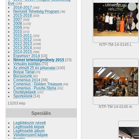
Éve
[130]
2016-2017
[340]
Nemzeti Tehetség Program
[38]
2015-2016
[420]
2007
[928]
2008
[1133]
2009
[576]
2010
[372]
2010-2011
[525]
2011-2012
[1024]
2012-2013
[2248]
NTP-TM-14-0145 L
2013-2014
[1032]
2014-2015
[586]
Erasmus+ 2014
[10]
Német tehetségműhely 2015
[15]
Virtuális kiállítás
[70]
Az elmúlt 25 év pillanatai
[100]
Bolyai Tárlat
[25]
Búcsúzunk
[82]
Comenius 2014
[38]
Comenius - Golden Treasure
[69]
Comenius - Puszta-Styria
[911]
Osztályképek
[187]
Sportolóink
[14]
13203 kép
NTP-TM-14-0145 m
Speciális
Legtöbbször nézett
Legfrissebb képek
Legfrissebb album
Véletlenszerű képek
Naptár