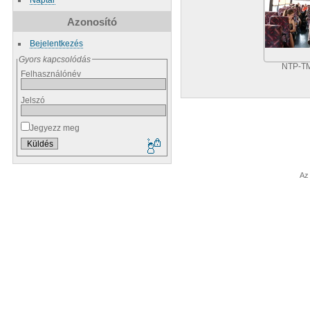
Azonosító
Bejelentkezés
Gyors kapcsolódás
NTP-TM
Felhasználónév
Jelszó
Jegyezz meg
Az 