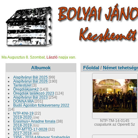
Ma Augusztus 8. Szombat,
László
napja van.
Albumok
Főoldal
/
Német tehetség
Alapítványi Bál 2025
[99]
Alapítványi Bál 2026
[190]
Tantestület
[3]
Öregdiákjaink2
[143]
Öregdiák találkozó 2023
[124]
Alapítványi Bál 2023
[254]
DONNA MIA
[201]
Budó Ágoston fizikaverseny 2022
[14]
NTP-KNI-19
[22]
2019-2020
[194]
NTP-TM-14-0145
Erasmus+ Ariadne fonala
[38]
csapatunk az Operett Sz
2018-2019
[531]
NTP-MTTD-17-0028
[32]
2017-2018
[485]
1956 - 2016 A Magyar Szabadság