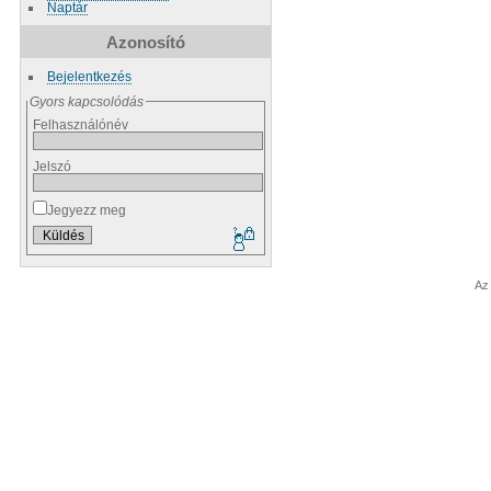
Naptár
Azonosító
Bejelentkezés
Gyors kapcsolódás
Felhasználónév
Jelszó
Jegyezz meg
Az 