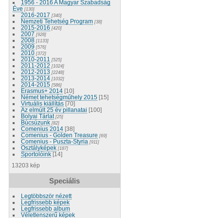
1956 - 2016 A Magyar Szabadság
Éve
[130]
2016-2017
[340]
Nemzeti Tehetség Program
[38]
2015-2016
[420]
2007
[928]
2008
[1133]
2009
[576]
2010
[372]
2010-2011
[525]
2011-2012
[1024]
2012-2013
[2248]
2013-2014
[1032]
2014-2015
[586]
Erasmus+ 2014
[10]
Német tehetségműhely 2015
[15]
Virtuális kiállítás
[70]
Az elmúlt 25 év pillanatai
[100]
Bolyai Tárlat
[25]
Búcsúzunk
[82]
Comenius 2014
[38]
Comenius - Golden Treasure
[69]
Comenius - Puszta-Styria
[911]
Osztályképek
[187]
Sportolóink
[14]
13203 kép
Speciális
Legtöbbször nézett
Legfrissebb képek
Legfrissebb album
Véletlenszerű képek