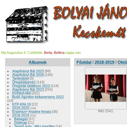
Ma Augusztus 6. Csütörtök,
Berta, Bettina
napja van.
Albumok
Főoldal
/
2018-2019
/
Októ
Alapítványi Bál 2025
[99]
Alapítványi Bál 2026
[190]
Tantestület
[3]
Öregdiákjaink2
[143]
Öregdiák találkozó 2023
[124]
Alapítványi Bál 2023
[254]
DONNA MIA
[201]
Budó Ágoston fizikaverseny 2022
[14]
NTP-KNI-19
[22]
2019-2020
[194]
IMG 2541
Erasmus+ Ariadne fonala
[38]
2018-2019
[531]
Ballagás
[37]
Diáknap
[21]
Zengő aula - Méz együttes
[14]