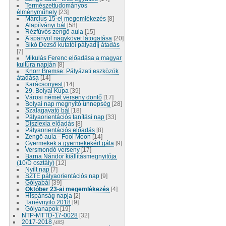
Természettudományos
élményműhely
[23]
Március 15-ei megemlékezés
[8]
Alapítványi bál
[58]
Rézfúvós zengő aula
[15]
A spanyol nagykövet látogatása
[20]
Sikó Dezső kutatói pályadíj átadás
[7]
Mikulás Ferenc előadása a magyar
kultúra napján
[8]
Knorr Bremse: Pályázati eszközök
átadása
[14]
Karácsonyest
[14]
29. Bolyai Kupa
[39]
Városi német verseny döntő
[17]
Bolyai nap megnyitó ünnepség
[28]
Szalagavató bál
[18]
Pályaorientációs tanítási nap
[33]
Diszlexia előadás
[8]
Pályaorientációs előadás
[8]
Zengő aula - Fool Moon
[14]
Gyermekek a gyermekekért gála
[9]
Versmondó verseny
[17]
Barna Nándor kiállításmegnyitója
(10/D osztály)
[12]
Nyílt nap
[7]
SZTE pályaorientációs nap
[9]
Gólyabál
[39]
Október 23-ai megemlékezés
[4]
Hispánság napja
[2]
Tanévnyitó 2018
[9]
Gólyanapok
[19]
NTP-MTTD-17-0028
[32]
2017-2018
[485]