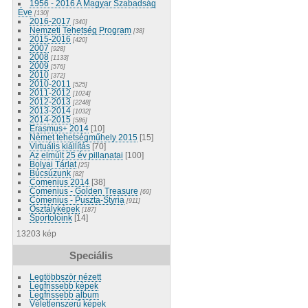
1956 - 2016 A Magyar Szabadság
Éve
[130]
2016-2017
[340]
Nemzeti Tehetség Program
[38]
2015-2016
[420]
2007
[928]
2008
[1133]
2009
[576]
2010
[372]
2010-2011
[525]
2011-2012
[1024]
2012-2013
[2248]
2013-2014
[1032]
2014-2015
[586]
Erasmus+ 2014
[10]
Német tehetségműhely 2015
[15]
Virtuális kiállítás
[70]
Az elmúlt 25 év pillanatai
[100]
Bolyai Tárlat
[25]
Búcsúzunk
[82]
Comenius 2014
[38]
Comenius - Golden Treasure
[69]
Comenius - Puszta-Styria
[911]
Osztályképek
[187]
Sportolóink
[14]
13203 kép
Speciális
Legtöbbször nézett
Legfrissebb képek
Legfrissebb album
Véletlenszerű képek