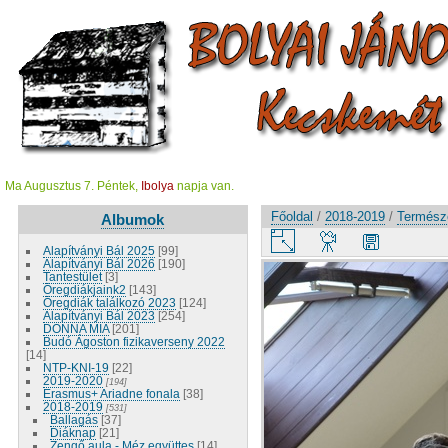
Ma Augusztus 7. Péntek,
Ibolya
napja van.
Főoldal
/
2018-2019
/
Termész
Albumok
Alapítványi Bál 2025
[99]
Alapítványi Bál 2026
[190]
Tantestület
[3]
Öregdiákjaink2
[143]
Öregdiák találkozó 2023
[124]
Alapítványi Bál 2023
[254]
DONNA MIA
[201]
Budó Ágoston fizikaverseny 2022
[14]
NTP-KNI-19
[22]
2019-2020
[194]
Erasmus+ Ariadne fonala
[38]
2018-2019
[531]
Ballagás
[37]
Diáknap
[21]
Zengő aula - Méz együttes
[14]