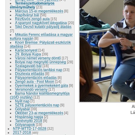
Természettudományos
élményműhely
[23]
Március 15-ei megemlékezés
[8]
Alapítványi bál
[58]
Rézfúvós zengő aula
[15]
A spanyol nagykövet látogatása
[20]
Sikó Dezső kutatói pályadíj átadás
[7]
Mikulás Ferenc előadása a magyar
kultúra napján
[8]
Knorr Bremse: Pályázati eszközök
átadása
[14]
Karácsonyest
[14]
29. Bolyai Kupa
[39]
Városi német verseny döntő
[17]
Bolyai nap megnyitó ünnepség
[28]
Szalagavató bál
[18]
Pályaorientációs tanítási nap
[33]
Diszlexia előadás
[8]
Pályaorientációs előadás
[8]
Zengő aula - Fool Moon
[14]
Gyermekek a gyermekekért gála
[9]
Versmondó verseny
[17]
Barna Nándor kiállításmegnyitója
(10/D osztály)
[12]
Nyílt nap
[7]
SZTE pályaorientációs nap
[9]
A
Gólyabál
[39]
Lá
Október 23-ai megemlékezés
[4]
Hispánság napja
[2]
Tanévnyitó 2018
[9]
Gólyanapok
[19]
NTP-MTTD-17-0028
[32]
2017-2018
[485]