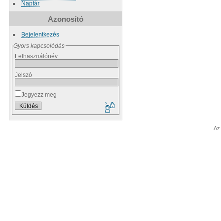
Naptár
Azonosító
Bejelentkezés
Gyors kapcsolódás
Felhasználónév
Jelszó
Jegyezz meg
Az 