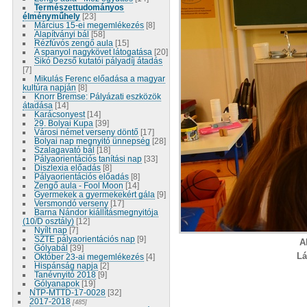
Természettudományos
élményműhely
[23]
Március 15-ei megemlékezés
[8]
Alapítványi bál
[58]
Rézfúvós zengő aula
[15]
A spanyol nagykövet látogatása
[20]
Sikó Dezső kutatói pályadíj átadás
[7]
Mikulás Ferenc előadása a magyar
kultúra napján
[8]
Knorr Bremse: Pályázati eszközök
átadása
[14]
Karácsonyest
[14]
29. Bolyai Kupa
[39]
Városi német verseny döntő
[17]
Bolyai nap megnyitó ünnepség
[28]
Szalagavató bál
[18]
Pályaorientációs tanítási nap
[33]
Diszlexia előadás
[8]
Pályaorientációs előadás
[8]
Zengő aula - Fool Moon
[14]
Gyermekek a gyermekekért gála
[9]
Versmondó verseny
[17]
Barna Nándor kiállításmegnyitója
(10/D osztály)
[12]
Nyílt nap
[7]
SZTE pályaorientációs nap
[9]
A
Gólyabál
[39]
Lá
Október 23-ai megemlékezés
[4]
Hispánság napja
[2]
Tanévnyitó 2018
[9]
Gólyanapok
[19]
NTP-MTTD-17-0028
[32]
2017-2018
[485]