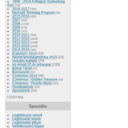
1956 - 2016 A Magyar Szabadság
Éve
[130]
2016-2017
[340]
Nemzeti Tehetség Program
[38]
2015-2016
[420]
2007
[928]
2008
[1133]
2009
[576]
2010
[372]
2010-2011
[525]
2011-2012
[1024]
2012-2013
[2248]
2013-2014
[1032]
2014-2015
[586]
Erasmus+ 2014
[10]
Német tehetségműhely 2015
[15]
Virtuális kiállítás
[70]
Az elmúlt 25 év pillanatai
[100]
Bolyai Tárlat
[25]
Búcsúzunk
[82]
Comenius 2014
[38]
Comenius - Golden Treasure
[69]
Comenius - Puszta-Styria
[911]
Osztályképek
[187]
Sportolóink
[14]
13203 kép
Speciális
Legtöbbször nézett
Legfrissebb képek
Legfrissebb album
Véletlenszerű képek