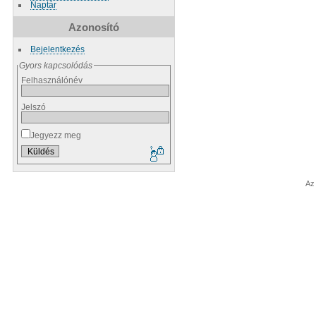
Naptár
Azonosító
Bejelentkezés
Gyors kapcsolódás
Felhasználónév
Jelszó
Jegyezz meg
Az 