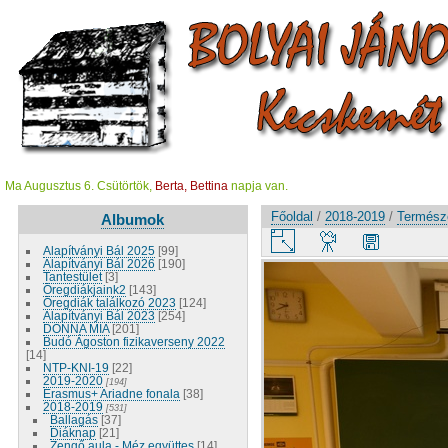
Ma Augusztus 6. Csütörtök,
Berta, Bettina
napja van.
Főoldal
/
2018-2019
/
Termész
Albumok
Alapítványi Bál 2025
[99]
Alapítványi Bál 2026
[190]
Tantestület
[3]
Öregdiákjaink2
[143]
Öregdiák találkozó 2023
[124]
Alapítványi Bál 2023
[254]
DONNA MIA
[201]
Budó Ágoston fizikaverseny 2022
[14]
NTP-KNI-19
[22]
2019-2020
[194]
Erasmus+ Ariadne fonala
[38]
2018-2019
[531]
Ballagás
[37]
Diáknap
[21]
Zengő aula - Méz együttes
[14]