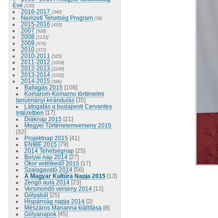
Éve
[130]
2016-2017
[340]
Nemzeti Tehetség Program
[38]
2015-2016
[420]
2007
[928]
2008
[1133]
2009
[576]
2010
[372]
2010-2011
[525]
2011-2012
[1024]
2012-2013
[2248]
2013-2014
[1032]
2014-2015
[586]
Ballagás 2015
[108]
Komárom-Komarno történelmi
tanulmányi kirándulás
[35]
Látogatás a budapesti Cervantes
Intézetben
[17]
Diáknap 2015
[21]
Megyei Történelemverseny 2015
[32]
Projektnap 2015
[41]
ENIBE 2015
[79]
2014 Tehetségnap
[25]
Bolyai nap 2014
[27]
Ókor vetélkedő 2015
[17]
Szalagavató 2014
[56]
A Magyar Kultúra Napja 2015
[13]
Zengő aula 2014
[23]
Versmondó verseny 2014
[12]
Gólyabál
[25]
Hispánság napja 2014
[2]
Mészáros Marianna kiállítása
[8]
Gólyanapok
[45]