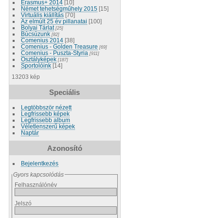
Erasmus+ 2014
[10]
Német tehetségműhely 2015
[15]
Virtuális kiállítás
[70]
Az elmúlt 25 év pillanatai
[100]
Bolyai Tárlat
[25]
Búcsúzunk
[82]
Comenius 2014
[38]
Comenius - Golden Treasure
[69]
Comenius - Puszta-Styria
[911]
Osztályképek
[187]
Sportolóink
[14]
13203 kép
Speciális
Legtöbbször nézett
Legfrissebb képek
Legfrissebb album
Véletlenszerű képek
Naptár
Azonosító
Bejelentkezés
Gyors kapcsolódás
Felhasználónév
Jelszó