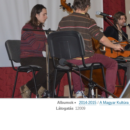
Albumok
2014-2015
/
A Magyar Kultúra
Látogatás
12009