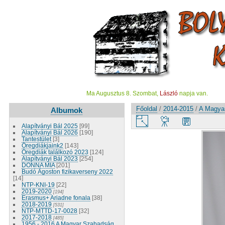
Ma Augusztus 8. Szombat,
László
napja van.
Főoldal
/
2014-2015
/
A Magyar
Albumok
Alapítványi Bál 2025
[99]
Alapítványi Bál 2026
[190]
Tantestület
[3]
Öregdiákjaink2
[143]
Öregdiák találkozó 2023
[124]
Alapítványi Bál 2023
[254]
DONNA MIA
[201]
Budó Ágoston fizikaverseny 2022
[14]
NTP-KNI-19
[22]
2019-2020
[194]
Erasmus+ Ariadne fonala
[38]
2018-2019
[531]
NTP-MTTD-17-0028
[32]
2017-2018
[485]
1956 - 2016 A Magyar Szabadság