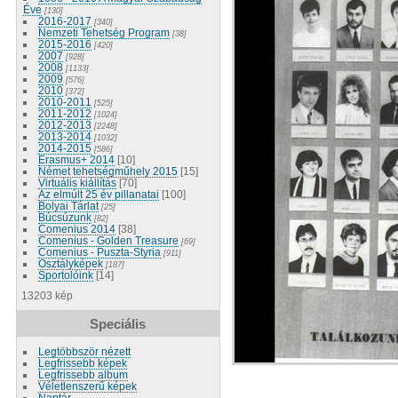
Éve
[130]
2016-2017
[340]
Nemzeti Tehetség Program
[38]
2015-2016
[420]
2007
[928]
2008
[1133]
2009
[576]
2010
[372]
2010-2011
[525]
2011-2012
[1024]
2012-2013
[2248]
2013-2014
[1032]
2014-2015
[586]
Erasmus+ 2014
[10]
Német tehetségműhely 2015
[15]
Virtuális kiállítás
[70]
Az elmúlt 25 év pillanatai
[100]
Bolyai Tárlat
[25]
Búcsúzunk
[82]
Comenius 2014
[38]
Comenius - Golden Treasure
[69]
Comenius - Puszta-Styria
[911]
Osztályképek
[187]
Sportolóink
[14]
13203 kép
Speciális
Legtöbbször nézett
Legfrissebb képek
Legfrissebb album
Véletlenszerű képek
Naptár