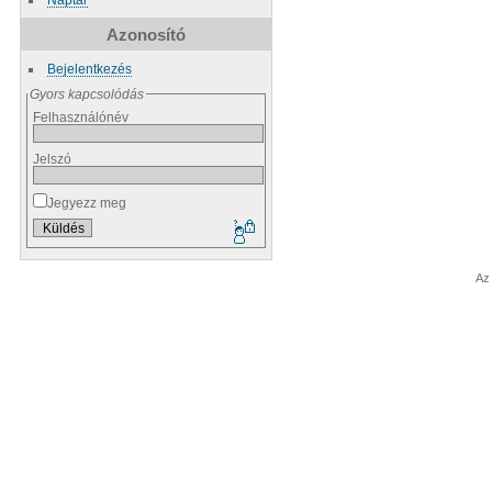
Azonosító
Bejelentkezés
Gyors kapcsolódás
Felhasználónév
Jelszó
Jegyezz meg
Az 