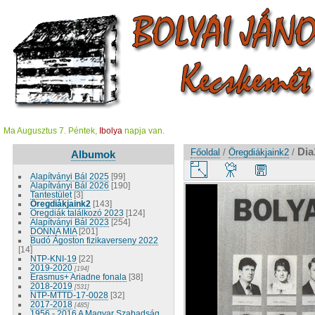
Ma Augusztus 7. Péntek,
Ibolya
napja van.
Dia
Főoldal
/
Öregdiákjaink2
/
Albumok
Alapítványi Bál 2025
[99]
Alapítványi Bál 2026
[190]
Tantestület
[3]
Öregdiákjaink2
[143]
Öregdiák találkozó 2023
[124]
Alapítványi Bál 2023
[254]
DONNA MIA
[201]
Budó Ágoston fizikaverseny 2022
[14]
NTP-KNI-19
[22]
2019-2020
[194]
Erasmus+ Ariadne fonala
[38]
2018-2019
[531]
NTP-MTTD-17-0028
[32]
2017-2018
[485]
1956 - 2016 A Magyar Szabadság