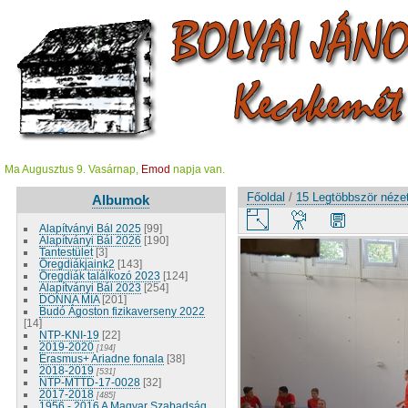
Ma Augusztus 9. Vasárnap,
Emod
napja van.
Főoldal
/
15 Legtöbbször nézet
Albumok
Alapítványi Bál 2025
[99]
Alapítványi Bál 2026
[190]
Tantestület
[3]
Öregdiákjaink2
[143]
Öregdiák találkozó 2023
[124]
Alapítványi Bál 2023
[254]
DONNA MIA
[201]
Budó Ágoston fizikaverseny 2022
[14]
NTP-KNI-19
[22]
2019-2020
[194]
Erasmus+ Ariadne fonala
[38]
2018-2019
[531]
NTP-MTTD-17-0028
[32]
2017-2018
[485]
1956 - 2016 A Magyar Szabadság