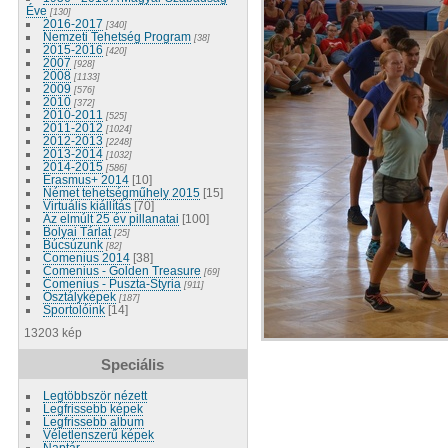
Éve
[130]
2016-2017
[340]
Nemzeti Tehetség Program
[38]
2015-2016
[420]
2007
[928]
2008
[1133]
2009
[576]
2010
[372]
2010-2011
[525]
2011-2012
[1024]
2012-2013
[2248]
2013-2014
[1032]
2014-2015
[586]
Erasmus+ 2014
[10]
Német tehetségműhely 2015
[15]
Virtuális kiállítás
[70]
Az elmúlt 25 év pillanatai
[100]
Bolyai Tárlat
[25]
Búcsúzunk
[82]
Comenius 2014
[38]
Comenius - Golden Treasure
[69]
Comenius - Puszta-Styria
[911]
Osztályképek
[187]
Sportolóink
[14]
13203 kép
Speciális
Legtöbbször nézett
Legfrissebb képek
Legfrissebb album
Véletlenszerű képek
Naptár