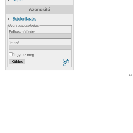
Azonosító
Bejelentkezés
Gyors kapcsolódás
Felhasználónév
Jelszó
Jegyezz meg
Az 