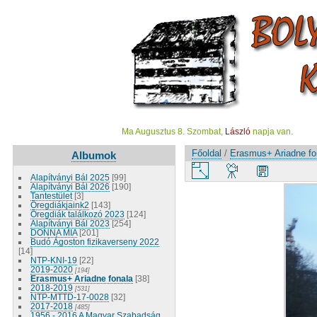
Ma Augusztus 8. Szombat,
László
napja van.
Főoldal
/
Erasmus+ Ariadne fo
Albumok
Alapítványi Bál 2025
[99]
Alapítványi Bál 2026
[190]
Tantestület
[3]
Öregdiákjaink2
[143]
Öregdiák találkozó 2023
[124]
Alapítványi Bál 2023
[254]
DONNA MIA
[201]
Budó Ágoston fizikaverseny 2022
[14]
NTP-KNI-19
[22]
2019-2020
[194]
Erasmus+ Ariadne fonala
[38]
2018-2019
[531]
NTP-MTTD-17-0028
[32]
2017-2018
[485]
1956 - 2016 A Magyar Szabadság