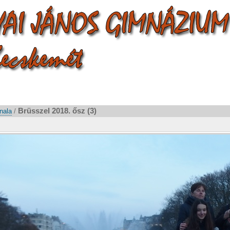
Brüsszel 2018. ősz (3)
nala
/