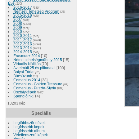
Éve
[130]
2016-2017
[340]
Nemzeti Tehetség Program
[38]
2015-2016
[420]
2007
[928]
2008
[1133]
2009
[576]
2010
[372]
2010-2011
[525]
2011-2012
[1024]
2012-2013
[2248]
2013-2014
[1032]
2014-2015
[586]
Erasmus+ 2014
[10]
Német tehetségműhely 2015
[15]
Virtuális kiállítás
[70]
Az elmúlt 25 év pillanatai
[100]
Bolyai Tárlat
[25]
Búcsúzunk
[82]
Comenius 2014
[38]
Comenius - Golden Treasure
[69]
Comenius - Puszta-Styria
[911]
Osztályképek
[187]
Sportolóink
[14]
13203 kép
Speciális
Legtöbbször nézett
Legfrissebb képek
Legfrissebb album
Véletlenszerű képek
Naptár