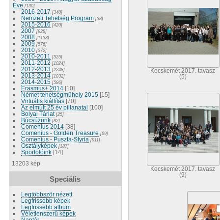
Éve
[130]
2016-2017
[340]
Nemzeti Tehetség Program
[38]
2015-2016
[420]
2007
[928]
2008
[1133]
2009
[576]
2010
[372]
2010-2011
[525]
2011-2012
[1024]
2012-2013
[2248]
Kecskemét 2017. tavasz
2013-2014
[1032]
(5)
2014-2015
[586]
Erasmus+ 2014
[10]
Német tehetségműhely 2015
[15]
Virtuális kiállítás
[70]
Az elmúlt 25 év pillanatai
[100]
Bolyai Tárlat
[25]
Búcsúzunk
[82]
Comenius 2014
[38]
Comenius - Golden Treasure
[69]
Comenius - Puszta-Styria
[911]
Osztályképek
[187]
Sportolóink
[14]
13203 kép
Kecskemét 2017. tavasz
(9)
Speciális
Legtöbbször nézett
Legfrissebb képek
Legfrissebb album
Véletlenszerű képek
Naptár