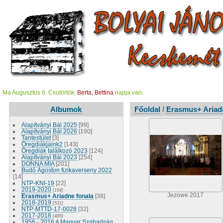
Ma Augusztus 6. Csütörtök,
Berta, Bettina
napja van.
Albumok
Főoldal
/
Erasmus+ Ariad
Alapítványi Bál 2025
[99]
Alapítványi Bál 2026
[190]
Tantestület
[3]
Öregdiákjaink2
[143]
Öregdiák találkozó 2023
[124]
Alapítványi Bál 2023
[254]
DONNA MIA
[201]
Budó Ágoston fizikaverseny 2022
[14]
NTP-KNI-19
[22]
2019-2020
[194]
Jezowe 2017
Erasmus+ Ariadne fonala
[38]
2018-2019
[531]
NTP-MTTD-17-0028
[32]
2017-2018
[485]
1956 - 2016 A Magyar Szabadság