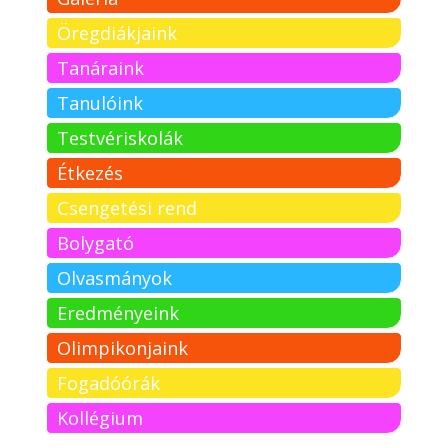
Öregdiákjaink
Tanáraink
Tanulóink
Testvériskolák
Étkezés
Csengetési rend
Bolygató
Olvasmányok
Eredményeink
Olimpikonjaink
Fogadóórák
Kollégium