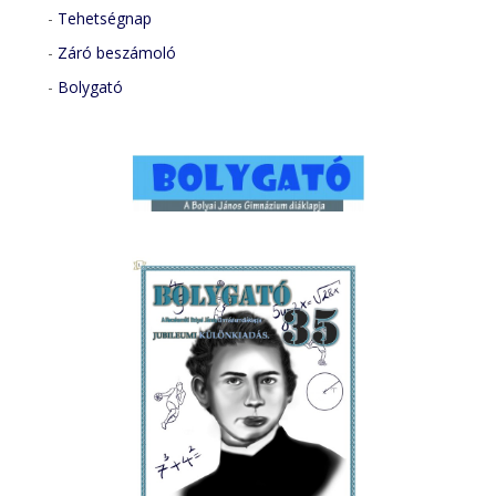
-
Tehetségnap
-
Záró beszámoló
-
Bolygató