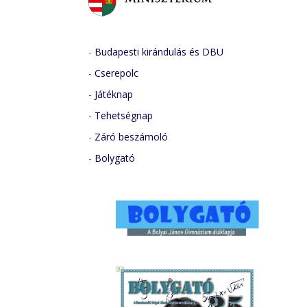
-
Budapesti kirándulás és DBU
-
Cserepolc
-
Játéknap
-
Tehetségnap
-
Záró beszámoló
-
Bolygató