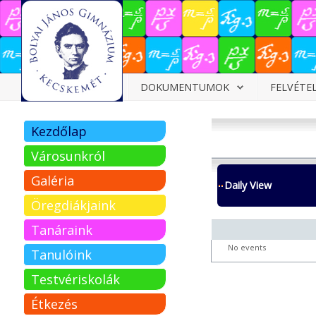
Dokumentumok
DOKUMENTUMOK
FELVÉTE
Felvételizőknek
Kezdőlap
Pályázatok
Városunkról
Tehetségpont
Galéria
Daily View
Közérdekű
Öregdiákjaink
adatok
Tanáraink
Tanárjelölteknek
No events
Tanulóink
Testvériskolák
Étkezés