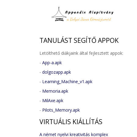
TANULÁST
SEGÍTŐ APPOK
Letölthető diákjaink által fejlesztett appok:
-
App-a.apk
-
dolgozapp.apk
-
Learning_Machine_v1.apk
-
Memoria.apk
-
MilAxe.apk
-
Pilots_Memory.apk
VIRTUÁLIS
KIÁLLÍTÁS
A német nyelvi kreativitás komplex