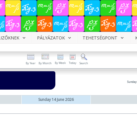
LIZŐKNEK
PÁLYÁZATOK
TEHETSÉGPONT
By Week
Today
By Year
By Month
Search
Sunday 
Sunday 14 June 2026