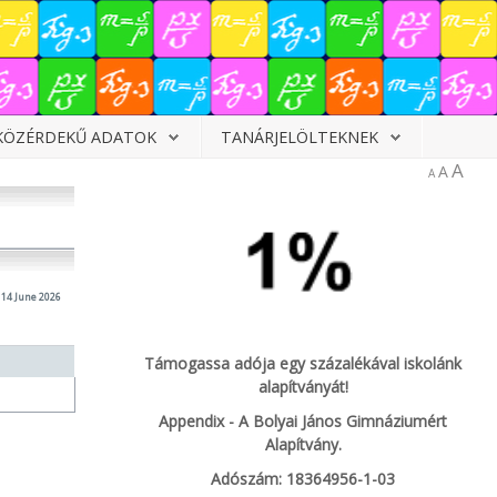
KÖZÉRDEKŰ ADATOK
TANÁRJELÖLTEKNEK
A
A
A
14 June 2026
Támogassa adója egy százalékával iskolánk
alapítványát!
Appendix - A Bolyai János Gimnáziumért
Alapítvány.
Adószám: 18364956-1-03