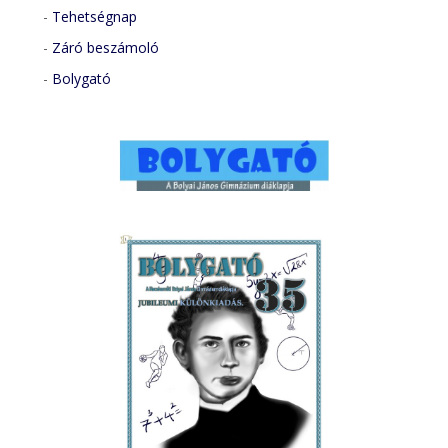
-
Tehetségnap
-
Záró beszámoló
-
Bolygató