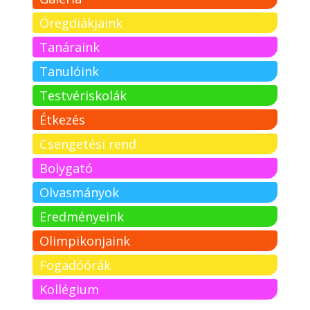
Öregdiákjaink
Tanáraink
Tanulóink
Testvériskolák
Étkezés
Csengetési rend
Bolygató
Olvasmányok
Eredményeink
Olimpikonjaink
Fogadóórák
Kollégium