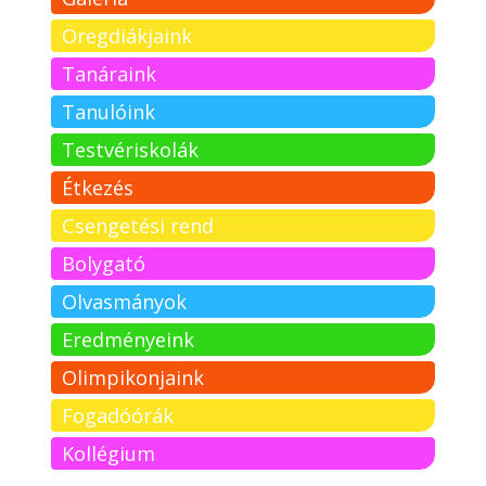
Öregdiákjaink
Tanáraink
Tanulóink
Testvériskolák
Étkezés
Csengetési rend
Bolygató
Olvasmányok
Eredményeink
Olimpikonjaink
Fogadóórák
Kollégium