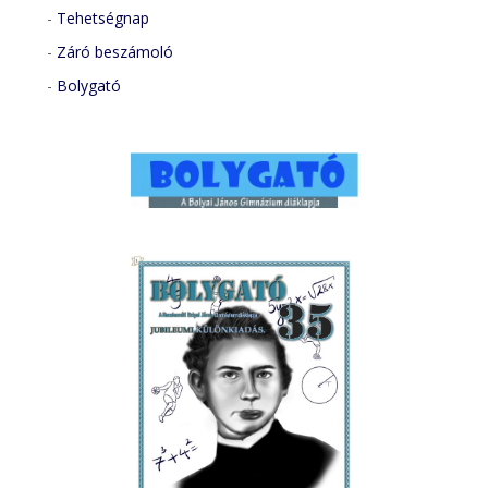
-
Tehetségnap
-
Záró beszámoló
-
Bolygató