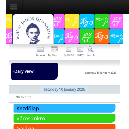
Dokumentumok
Felvételizőknek
Pályázatok
By Week
Today
By Year
By Month
Search
Tehetségpont
Daily View
Saturday 10 January 2026
Közérdekű
adatok
Saturday 10 January 2026
Tanárjelölteknek
No events
Kezdőlap
Városunkról
Galéria