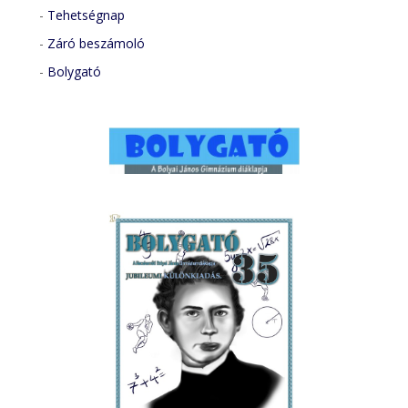
-
Tehetségnap
-
Záró beszámoló
-
Bolygató