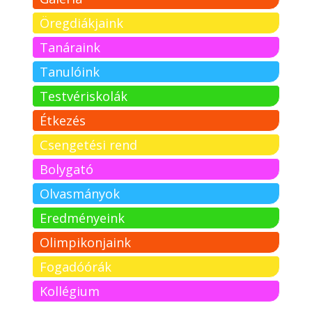
Öregdiákjaink
Tanáraink
Tanulóink
Testvériskolák
Étkezés
Csengetési rend
Bolygató
Olvasmányok
Eredményeink
Olimpikonjaink
Fogadóórák
Kollégium