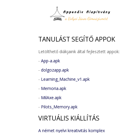
TANULÁST
SEGÍTŐ APPOK
Letölthető diákjaink által fejlesztett appok:
-
App-a.apk
-
dolgozapp.apk
-
Learning_Machine_v1.apk
-
Memoria.apk
-
MilAxe.apk
-
Pilots_Memory.apk
VIRTUÁLIS
KIÁLLÍTÁS
A német nyelvi kreativitás komplex