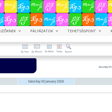
LIZŐKNEK
PÁLYÁZATOK
TEHETSÉGPONT
By Week
Today
By Year
By Month
Search
Saturday 03
Saturday 03 January 2026