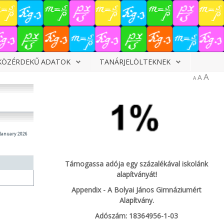
KÖZÉRDEKŰ ADATOK
TANÁRJELÖLTEKNEK
A
A
A
 January 2026
Támogassa adója egy százalékával iskolánk
alapítványát!
Appendix - A Bolyai János Gimnáziumért
Alapítvány.
Adószám: 18364956-1-03