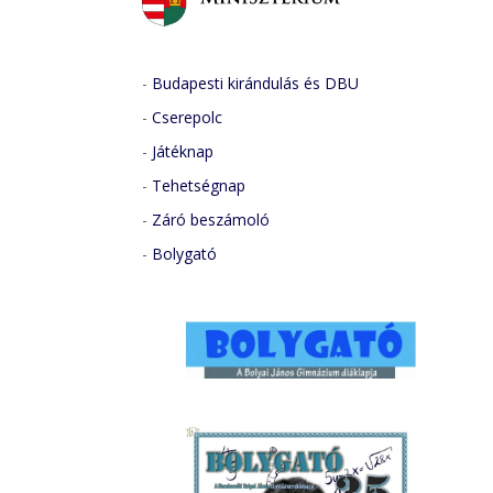
-
Budapesti kirándulás és DBU
-
Cserepolc
-
Játéknap
-
Tehetségnap
-
Záró beszámoló
-
Bolygató