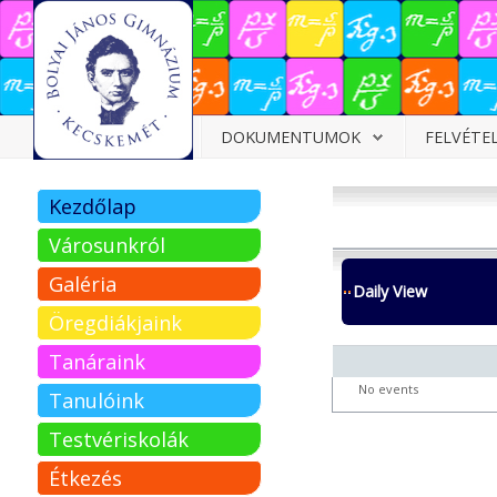
Dokumentumok
DOKUMENTUMOK
FELVÉTE
Felvételizőknek
Kezdőlap
Pályázatok
Városunkról
Tehetségpont
Galéria
Daily View
Közérdekű
Öregdiákjaink
adatok
Tanáraink
Tanárjelölteknek
No events
Tanulóink
Testvériskolák
Étkezés