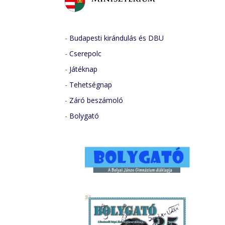
-
Budapesti kirándulás és DBU
-
Cserepolc
-
Játéknap
-
Tehetségnap
-
Záró beszámoló
-
Bolygató