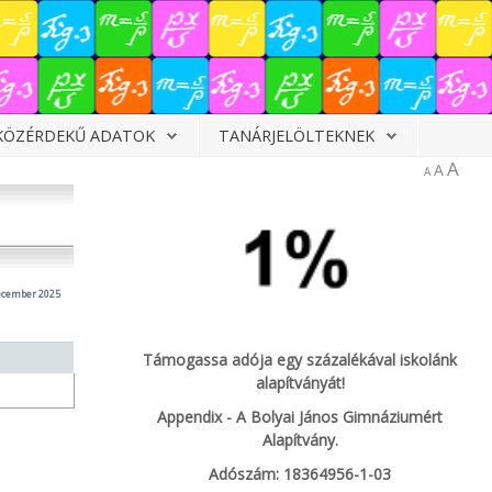
KÖZÉRDEKŰ ADATOK
TANÁRJELÖLTEKNEK
A
A
A
ecember 2025
Támogassa adója egy százalékával iskolánk
alapítványát!
Appendix - A Bolyai János Gimnáziumért
Alapítvány.
Adószám: 18364956-1-03