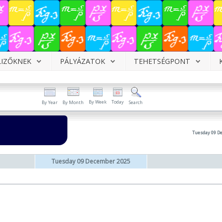
LIZŐKNEK
PÁLYÁZATOK
TEHETSÉGPONT
By Week
Today
By Year
By Month
Search
Tuesday 09 D
Tuesday 09 December 2025