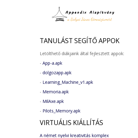
TANULÁST
SEGÍTŐ APPOK
Letölthető diákjaink által fejlesztett appok:
-
App-a.apk
-
dolgozapp.apk
-
Learning_Machine_v1.apk
-
Memoria.apk
-
MilAxe.apk
-
Pilots_Memory.apk
VIRTUÁLIS
KIÁLLÍTÁS
A német nyelvi kreativitás komplex