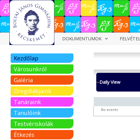
Dokumentumok
DOKUMENTUMOK
FELVÉTE
Felvételizőknek
Kezdőlap
Pályázatok
Városunkról
Tehetségpont
Galéria
Daily View
Közérdekű
Öregdiákjaink
adatok
Tanáraink
Tanárjelölteknek
No events
Tanulóink
Testvériskolák
Étkezés