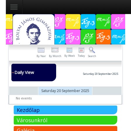
Dokumentumok
Felvételizőknek
Pályázatok
By Week
Today
By Year
By Month
Search
Tehetségpont
Daily View
Saturday 20 September 2025
Közérdekű
adatok
Saturday 20 September 2025
Tanárjelölteknek
No events
Kezdőlap
Városunkról
Galéria