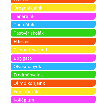
Öregdiákjaink
Tanáraink
Tanulóink
Testvériskolák
Étkezés
Csengetési rend
Bolygató
Olvasmányok
Eredményeink
Olimpikonjaink
Fogadóórák
Kollégium