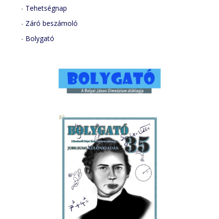
-
Tehetségnap
-
Záró beszámoló
-
Bolygató