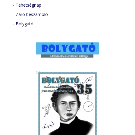
-
Tehetségnap
-
Záró beszámoló
-
Bolygató