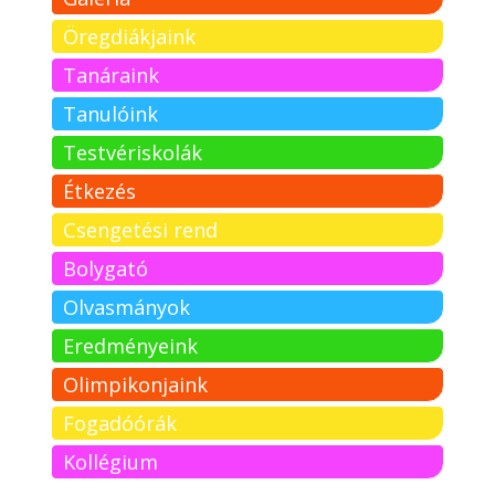
Öregdiákjaink
Tanáraink
Tanulóink
Testvériskolák
Étkezés
Csengetési rend
Bolygató
Olvasmányok
Eredményeink
Olimpikonjaink
Fogadóórák
Kollégium