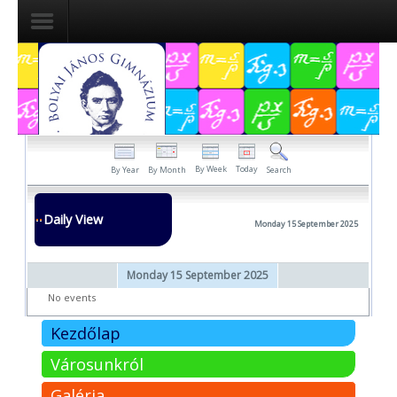
Dokumentumok
Felvételizőknek
Pályázatok
By Week
Today
By Year
By Month
Search
Tehetségpont
Daily View
Monday 15 September 2025
Közérdekű
adatok
Monday 15 September 2025
Tanárjelölteknek
No events
Kezdőlap
Városunkról
Galéria